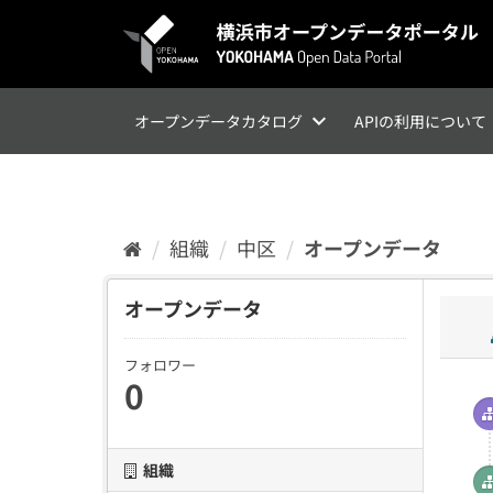
ス
キ
ッ
プ
し
て
オープンデータカタログ
APIの利用について
内
容
へ
組織
中区
オープンデータ
オープンデータ
フォロワー
0
組織