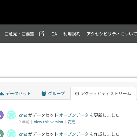
ご意見・ご要望
QA
利用規約
アクセシビリティについ
データセット
グループ
アクティビティストリーム
cms
がデータセット
オープンデータ
を更新しました
2 年前 |
View this version
|
変更
cms
がデータセット
オープンデータ
を作成しました