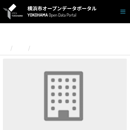
ス
キ
ッ
プ
し
て
内
容
組織
中区
へ