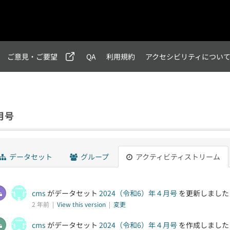
ご意見・ご要望
QA
利用規約
アクセシビリティについ
月号
データセット
グループ
アクティビティストリーム
cms
がデータセット
2024（令和6）年４月号
を更新しました
2 年前 |
View this version
|
変更
cms
がデータセット
2024（令和6）年４月号
を作成しました