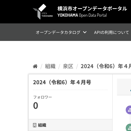
ス
キ
ッ
プ
し
て
オープンデータカタログ
APIの利用について
内
容
へ
組織
泉区
2024（令和6）年４
2024（令和6）年４月号
フォロワー
0
組織