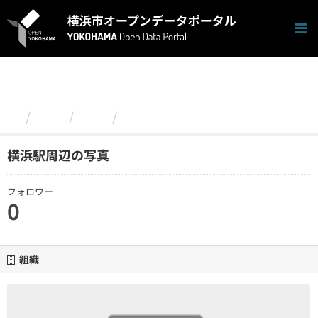
ス
キ
ッ
プ
し
て
内
容
組織
西区
横浜駅周辺の写真
へ
横浜駅周辺の写真
フォロワー
0
組織