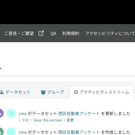
ご意見・ご要望
QA
利用規約
アクセシビリティについ
ト
データセット
グループ
アクティビティストリーム
cms
がデータセット
西区在勤者アンケート
を更新しました
2 年前 |
View this version
|
変更
cms
がデータセット
西区在勤者アンケート
を作成しました