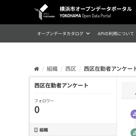
ス
キ
ッ
プ
し
て
オープンデータカタログ
APIの利用について
内
容
へ
組織
西区
西区在勤者アンケー
西区在勤者アンケート
フォロワー
0
組織