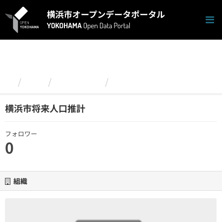
ス
キ
ッ
プ
し
て
内
容
組織
政策経営局
横浜市将来人口推計
へ
横浜市将来人口推計
フォロワー
0
組織