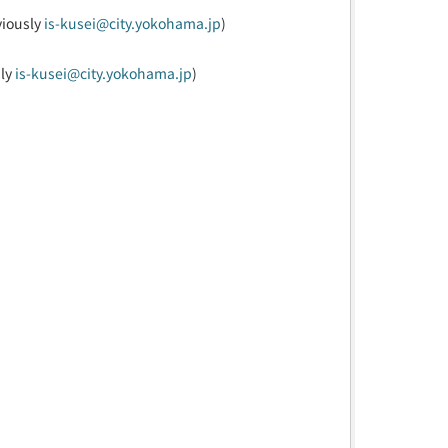
viously
is-kusei@city.yokohama.jp
)
sly
is-kusei@city.yokohama.jp
)