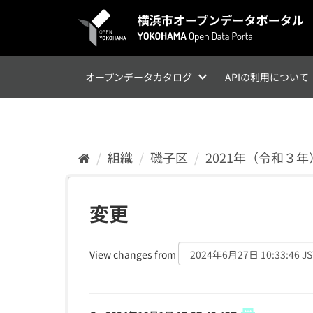
ス
キ
ッ
プ
し
て
オープンデータカタログ
APIの利用について
内
容
へ
組織
磯子区
2021年（令和３
変更
View changes from