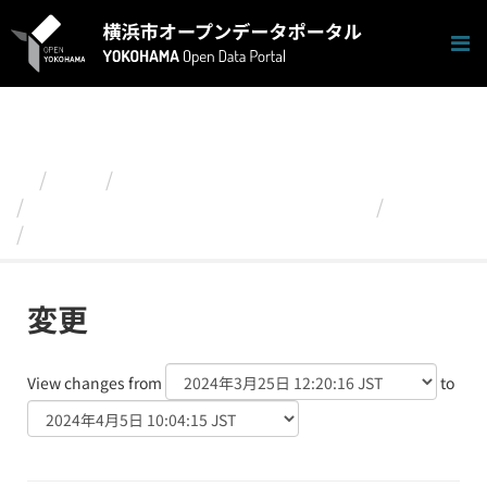
ス
キ
ッ
プ
し
て
内
容
組織
政策経営局
へ
横浜市統計書 第１章 土地及び気象
変更
701efacf-57ec-4add-ac22-4da...
変更
View changes from
to