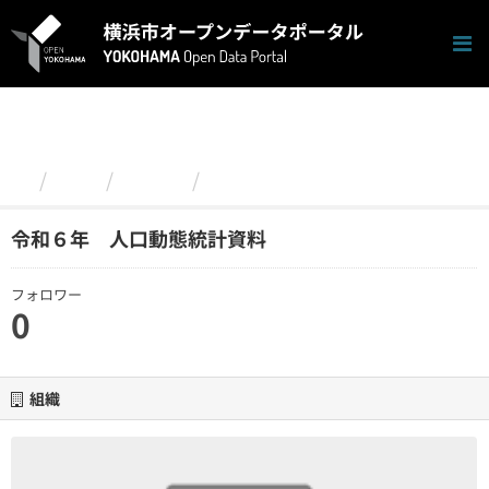
ス
キ
ッ
プ
し
て
内
容
組織
医療局
令和６年 人口動態統計資料
へ
令和６年 人口動態統計資料
フォロワー
0
組織