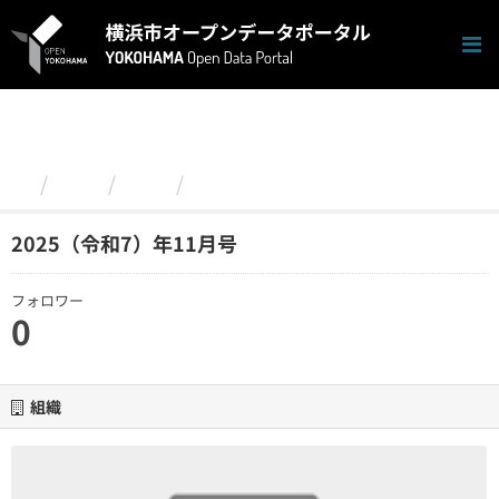
ス
キ
ッ
プ
し
て
内
容
組織
泉区
2025（令和7）年11月号
へ
2025（令和7）年11月号
フォロワー
0
組織