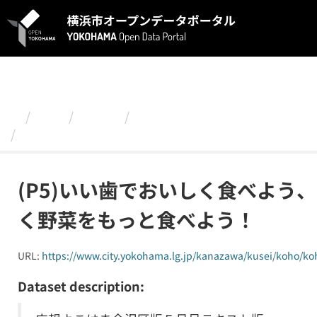
ス
キ
ッ
プ
し
て
内
容
組織
金沢区
2021年５月号
へ
(P5)いい歯でおいしく食べよう、おいしく野菜を
(P5)いい歯でおいしく食べよう
く野菜をもっと食べよう！
URL:
https://www.city.yokohama.lg.jp/kanazawa/kusei/koho/ko
Dataset description: