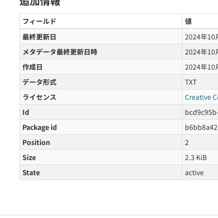
追加情報
フィールド
値
最終更新日
2024年1
メタデータ最終更新日時
2024年1
作成日
2024年1
データ形式
TXT
ライセンス
Creative 
Id
bcd9c95b
Package id
b6bb8a42
Position
2
Size
2.3 KiB
State
active