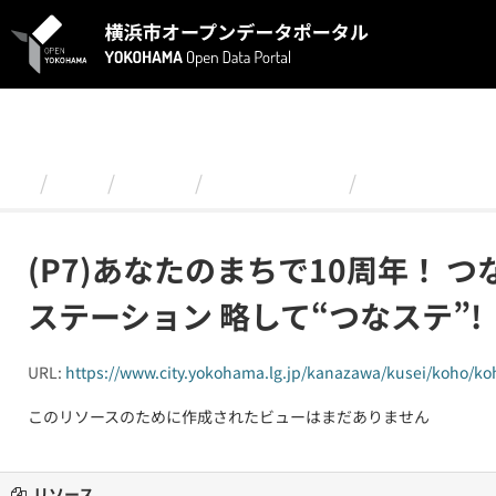
ス
キ
ッ
プ
し
て
内
容
組織
金沢区
2023年12月号
(P7)あなたの
へ
(P7)あなたのまちで10周年！ つ
ステーション 略して“つなステ”!
URL:
https://www.city.yokohama.lg.jp/kanazawa/kusei/koho/ko
このリソースのために作成されたビューはまだありません
リソース