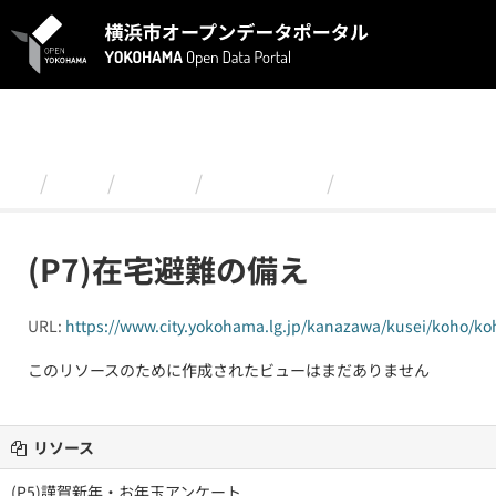
ス
キ
ッ
プ
し
て
内
容
組織
金沢区
2024年１月
(P7)在宅避難の
へ
(P7)在宅避難の備え
URL:
https://www.city.yokohama.lg.jp/kanazawa/kusei/koho/ko
このリソースのために作成されたビューはまだありません
リソース
(P5)謹賀新年・お年玉アンケート