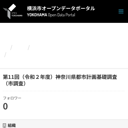
ス
キ
ッ
プ
し
て
内
容
組織
建築局
へ
第11回（令和２年度）神奈川県都市計画基礎調査
（市調査）
第11回（令和２年度）神奈川県都市計画基礎調査
（市調査）
フォロワー
0
組織