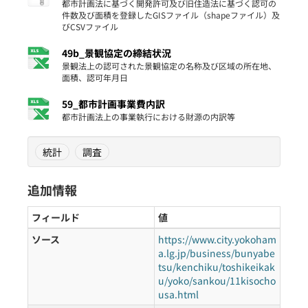
都市計画法に基づく開発許可及び旧住造法に基づく認可の
件数及び面積を登録したGISファイル（shapeファイル）及
びCSVファイル
49b_景観協定の締結状況
景観法上の認可された景観協定の名称及び区域の所在地、
面積、認可年月日
59_都市計画事業費内訳
都市計画法上の事業執行における財源の内訳等
統計
調査
追加情報
フィールド
値
ソース
https://www.city.yokoham
a.lg.jp/business/bunyabe
tsu/kenchiku/toshikeikak
u/yoko/sankou/11kisocho
usa.html