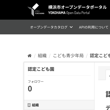
ス
キ
ッ
プ
し
て
オープンデータカタログ
APIの利用について
内
容
へ
組織
こども青少年局
認定こど
認定こども園
フォロワー
0
組織