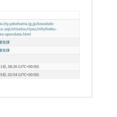
w.city.yokohama.lg.jp/kosodate-
u-yoji/shisetsu/riyou/info/hoiku-
nko-opendata.html
運営課
運営課
日, 08:26 (UTC+00:00)
日, 02:54 (UTC+00:00)