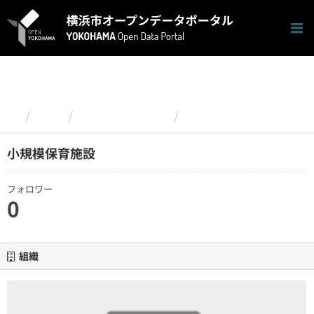
ス
キ
ッ
プ
し
て
内
容
組織
こども青少年局
小規模保育施設
へ
小規模保育施設
フォロワー
0
組織