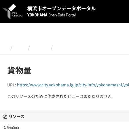
ス
キ
ッ
プ
し
て
内
容
組織
港湾局
横浜港統計オープンデータ（20
へ
貨物量
URL:
https://www.city.yokohama.lg.jp/city-info/yokohamashi/
このリソースのために作成されたビューはまだありません
リソース
入港船舶