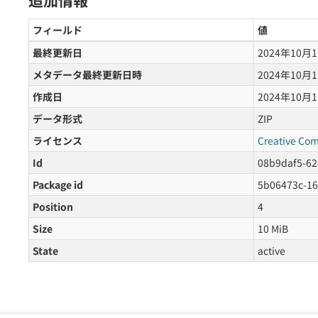
追加情報
フィールド
値
最終更新日
2024年10月
メタデータ最終更新日時
2024年10月
作成日
2024年10月
データ形式
ZIP
ライセンス
Creative Co
Id
08b9daf5-62
Package id
5b06473c-16
Position
4
Size
10 MiB
State
active