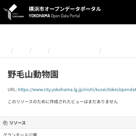
ス
キ
ッ
プ
し
て
内
容
組織
西区
西区内の紅葉写真
野毛山動物
へ
野毛山動物園
URL:
https://www.city.yokohama.lg.jp/nishi/kusei/tokei/openda
このリソースのために作成されたビューはまだありません
リソース
グランモール公園