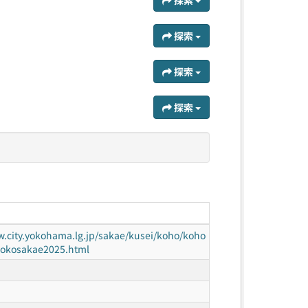
探索
探索
探索
探索
w.city.yokohama.lg.jp/sakae/kusei/koho/koho
yokosakae2025.html