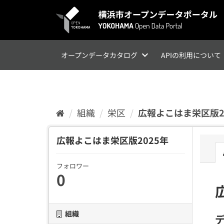
ス
キ
ッ
プ
し
て
オープンデータカタログ
APIの利用について
内
容
へ
組織
栄区
広報よこはま栄区版2
広報よこはま栄区版2025年
フォロワー
0
組織