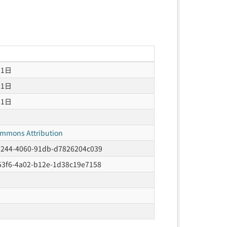
月1日
月1日
月1日
ommons Attribution
8244-4060-91db-d7826204c039
53f6-4a02-b12e-1d38c19e7158