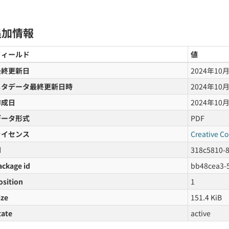
追加情報
フィールド
値
最終更新日
2024年10
メタデータ最終更新日時
2024年10
作成日
2024年10
データ形式
PDF
ライセンス
Creative C
d
318c5810-
ackage id
bb48cea3-
osition
1
ize
151.4 KiB
tate
active