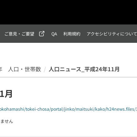
ご意見・ご要望
QA
利用規約
アクセシビリティについ
2)年 人口・世帯数
人口ニュース_平成24年11月
1月
/yokohamashi/tokei-chosa/portal/jinko/maitsuki/kako/h24news.files/
りません