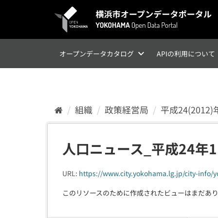
ス
キ
ッ
プ
し
て
オープンデータカタログ
APIの利用について
内
容
へ
組織
政策経営局
平成24(201
人口ニュース_平成24年1
URL:
https://www.city.yokohama.lg.jp/city-info
このリソースのために作成されたビューはまだあ