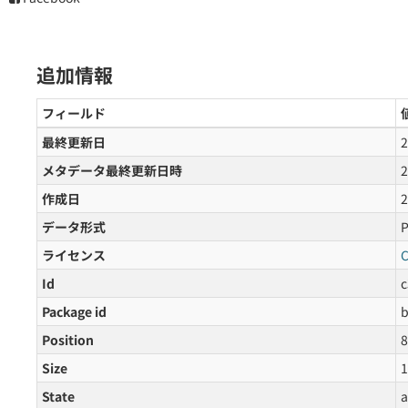
追加情報
フィールド
最終更新日
メタデータ最終更新日時
作成日
データ形式
ライセンス
C
Id
c
Package id
b
Position
8
Size
1
State
a