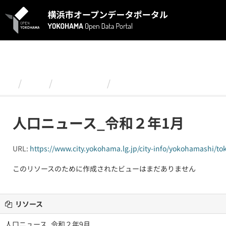
ス
キ
ッ
プ
し
て
内
容
組織
政策経営局
令和２(2020)年 人口・
へ
人口ニュース_令和２年1月
URL:
https://www.city.yokohama.lg.jp/city-info/yokohamashi/tok
このリソースのために作成されたビューはまだありません
リソース
人口ニュース_令和２年9月