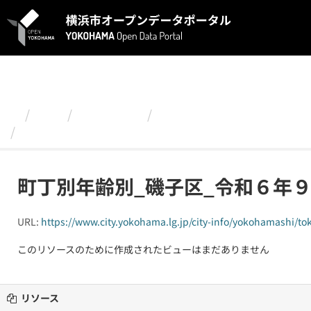
ス
キ
ッ
プ
し
て
内
容
組織
政策経営局
令和６(2024)年 町丁
へ
町丁別年齢別_磯子区_令和６年９月
町丁別年齢別_磯子区_令和６年
URL:
https://www.city.yokohama.lg.jp/city-info/yokohamashi/tok
このリソースのために作成されたビューはまだありません
リソース