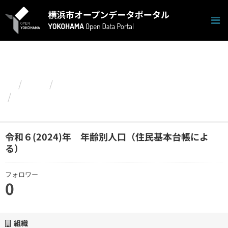
ス
キ
ッ
プ
し
て
内
容
組織
政策経営局
へ
令和６(2024)年 年齢別人口（住民基本台帳によ
る）
令和６(2024)年 年齢別人口（住民基本台帳によ
る）
フォロワー
0
組織