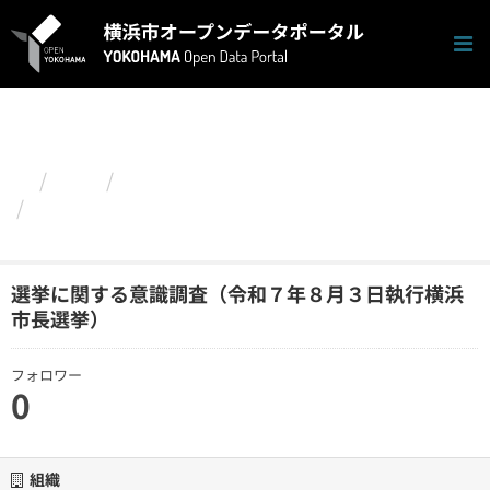
ス
キ
ッ
プ
し
て
内
容
組織
選挙管理委員会事務局
へ
選挙に関する意識調査（令和７年８月３日執行横
浜市長選挙）
選挙に関する意識調査（令和７年８月３日執行横浜
市長選挙）
フォロワー
0
組織