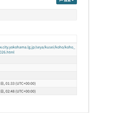
探索
w.city.yokohama.lg.jp/seya/kusei/koho/koho_
026.html
, 01:33 (UTC+00:00)
, 02:48 (UTC+00:00)