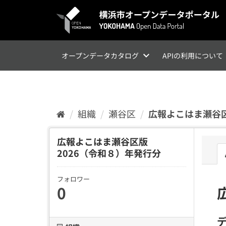
ス
キ
ッ
プ
し
て
オープンデータカタログ
APIの利用について
内
容
へ
組織
瀬谷区
広報よこはま瀬谷区
広報よこはま瀬谷区版
2026（令和８）年発行分
フォロワー
0