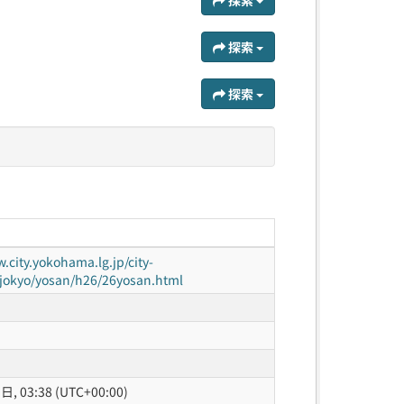
探索
探索
探索
.city.yokohama.lg.jp/city-
i/jokyo/yosan/h26/26yosan.html
, 03:38 (UTC+00:00)