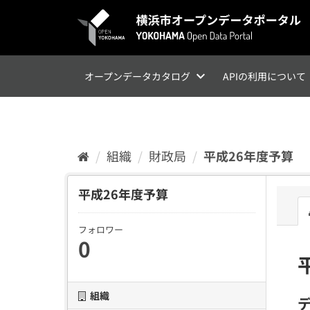
ス
キ
ッ
プ
し
て
オープンデータカタログ
APIの利用について
内
容
へ
組織
財政局
平成26年度予算
平成26年度予算
フォロワー
0
組織