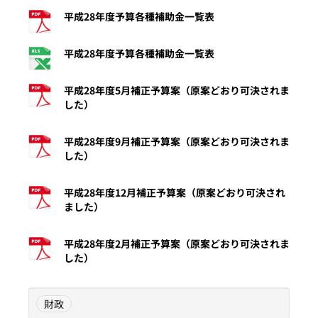
平成28年度予算各種補助金一覧表
平成28年度予算各種補助金一覧表
平成28年度5月補正予算案（原案どおり可決されま
した）
平成28年度9月補正予算案（原案どおり可決されま
した）
平成28年度12月補正予算案（原案どおり可決され
ました）
平成28年度2月補正予算案（原案どおり可決されま
した）
財政