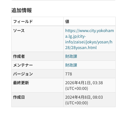
追加情報
フィールド
値
ソース
https://www.city.yokoham
a.lg.jp/city-
info/zaisei/jokyo/yosan/h
28/28yosan.html
作成者
財政課
メンテナー
財政課
バージョン
778
最終更新
2026年4月1日, 03:38
(UTC+00:00)
作成日
2024年4月8日, 08:03
(UTC+00:00)