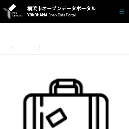
ス
キ
ッ
プ
し
て
内
容
グループ
観光・イベント
へ