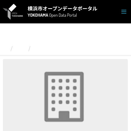
ス
キ
ッ
プ
し
て
内
容
組織
旭区
へ