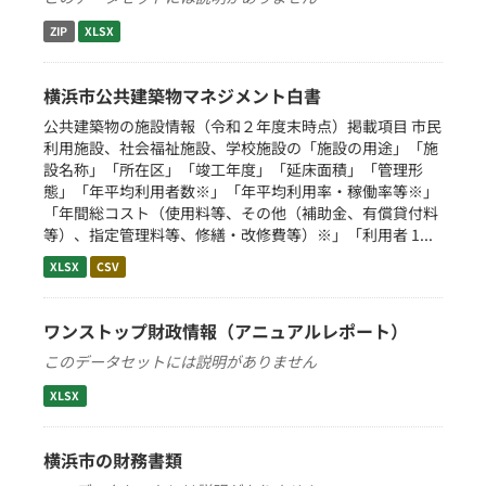
ZIP
XLSX
横浜市公共建築物マネジメント白書
公共建築物の施設情報（令和２年度末時点）掲載項目 市民
利用施設、社会福祉施設、学校施設の「施設の用途」「施
設名称」「所在区」「竣工年度」「延床面積」「管理形
態」「年平均利用者数※」「年平均利用率・稼働率等※」
「年間総コスト（使用料等、その他（補助金、有償貸付料
等）、指定管理料等、修繕・改修費等）※」「利用者 1...
XLSX
CSV
ワンストップ財政情報（アニュアルレポート）
このデータセットには説明がありません
XLSX
横浜市の財務書類