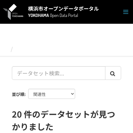
ス
キ
ッ
プ
し
て
内
容
データセット
へ
並び順
20 件のデータセットが見つ
かりました