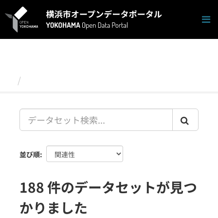
ス
キ
ッ
プ
し
て
内
容
データセット
へ
並び順
188 件のデータセットが見つ
かりました