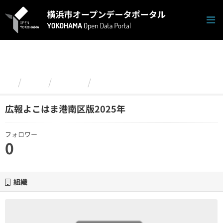
ス
キ
ッ
プ
し
て
内
容
組織
港南区
広報よこはま港南区版2025年
へ
広報よこはま港南区版2025年
フォロワー
0
組織