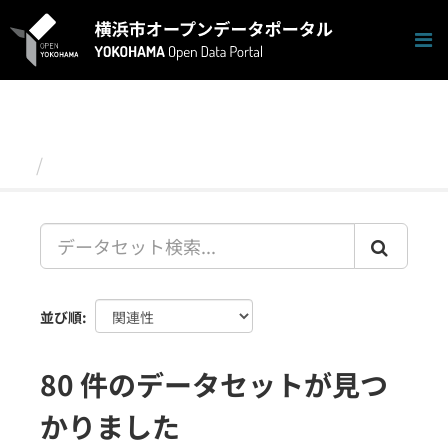
ス
キ
ッ
プ
し
て
内
容
データセット
へ
並び順
80 件のデータセットが見つ
かりました