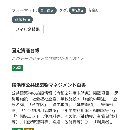
フォーマット:
XLSX
タグ:
財政
組織:
財政局
フィルタ結果
固定資産台帳
このデータセットには説明がありません
XLSX
横浜市公共建築物マネジメント白書
公共建築物の施設情報（令和２年度末時点）掲載項目 市民
利用施設、社会福祉施設、学校施設の「施設の用途」「施
設名称」「所在区」「竣工年度」「延床面積」「管理形
態」「年平均利用者数※」「年平均利用率・稼働率等※」
「年間総コスト（使用料等、その他（補助金、有償貸付料
等）、指定管理料等、修繕・改修費等）※」「利用者 1...