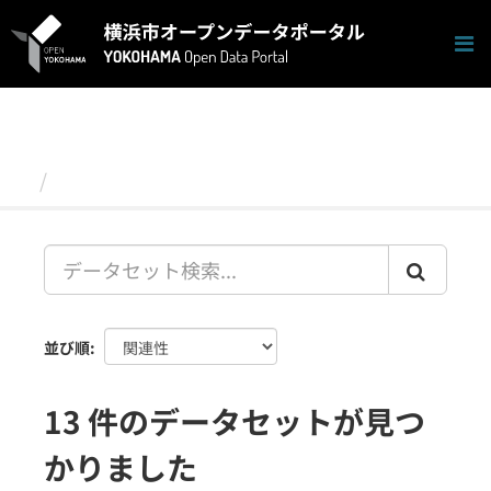
ス
キ
ッ
プ
し
て
内
容
データセット
へ
並び順
13 件のデータセットが見つ
かりました