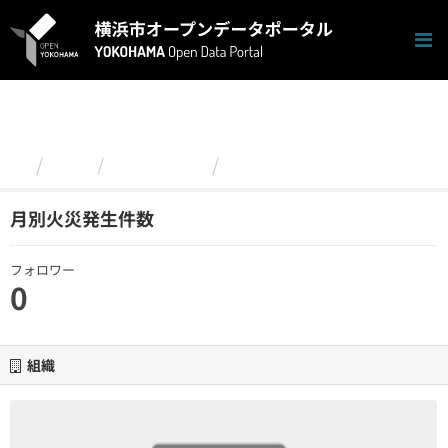
ス
キ
ッ
プ
し
て
内
容
組織
政策経営局
月別火災発生件数
へ
月別火災発生件数
フォロワー
0
組織