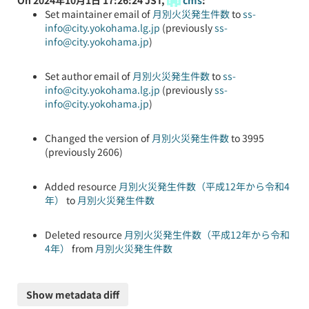
On 2024年10月1日 17:26:24 JST,
cms
:
Set maintainer email of
月別火災発生件数
to
ss-
info@city.yokohama.lg.jp
(previously
ss-
info@city.yokohama.jp
)
Set author email of
月別火災発生件数
to
ss-
info@city.yokohama.lg.jp
(previously
ss-
info@city.yokohama.jp
)
Changed the version of
月別火災発生件数
to 3995
(previously 2606)
Added resource
月別火災発生件数（平成12年から令和4
年）
to
月別火災発生件数
Deleted resource
月別火災発生件数（平成12年から令和
4年）
from
月別火災発生件数