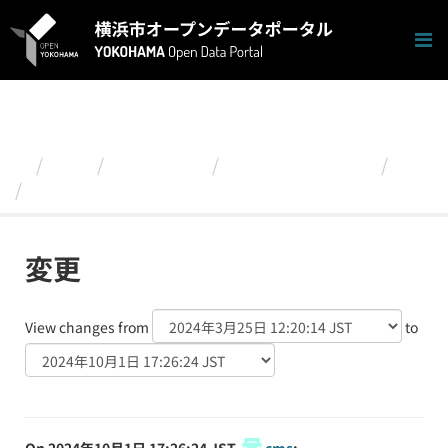
ス
キ
ッ
プ
し
て
内
容
組織
政策経営局
月別火災発生件数
変更
へ
ad913f2a-e3d4-47a3-9de5-28c...
変更
View changes from
to