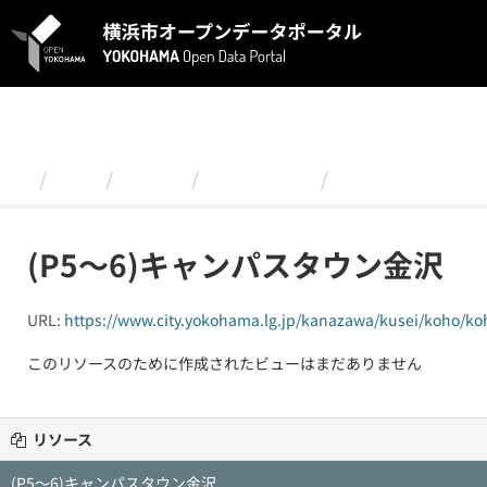
ス
キ
ッ
プ
し
て
内
容
組織
金沢区
2024年４月
(P5～6)キャ
へ
(P5～6)キャンパスタウン金沢
URL:
https://www.city.yokohama.lg.jp/kanazawa/kusei/koho/ko
このリソースのために作成されたビューはまだありません
リソース
(P5～6)キャンパスタウン金沢