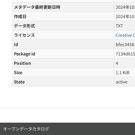
メタデータ最終更新日時
2024年1
作成日
2024年1
データ形式
TXT
ライセンス
Creative 
Id
bfec3458
Package id
7134d615
Position
4
Size
1.1 KiB
State
active
オープンデータカタログ