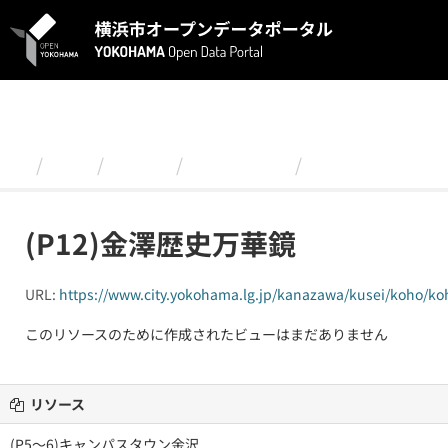
ス
キ
ッ
プ
し
て
内
容
組織
金沢区
2024年４月
(P12)金澤歴史
へ
(P12)金澤歴史万華鏡
URL:
https://www.city.yokohama.lg.jp/kanazawa/kusei/koho/ko
このリソースのために作成されたビューはまだありません
リソース
(P5～6)キャンパスタウン金沢