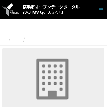
ス
キ
ッ
プ
し
て
内
容
組織
港南区
へ