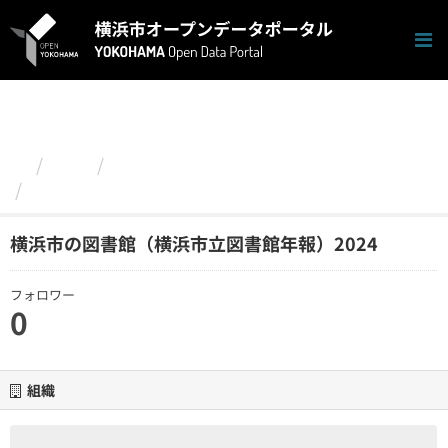
ス
キ
ッ
プ
し
て
内
容
組織
教育委員会事務局
へ
横浜市の図書館（横浜市立図書館年報）2024
横浜市の図書館（横浜市立図書館年報）2024
フォロワー
0
組織