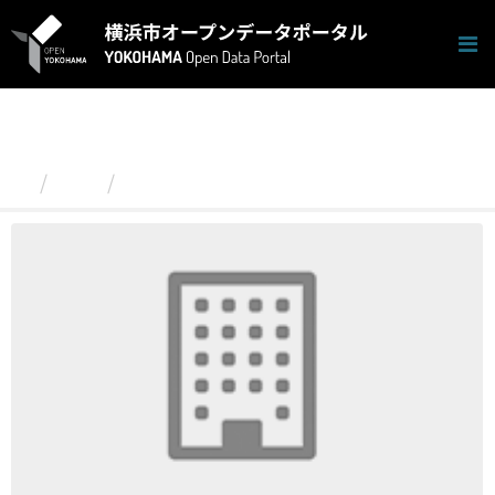
ス
キ
ッ
プ
し
て
内
容
組織
教育委員会事務局
へ