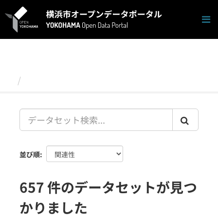
ス
キ
ッ
プ
し
て
内
容
データセット
へ
並び順
657 件のデータセットが見つ
かりました