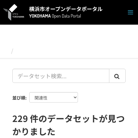
ス
キ
ッ
プ
し
て
内
容
データセット
へ
並び順
229 件のデータセットが見つ
かりました