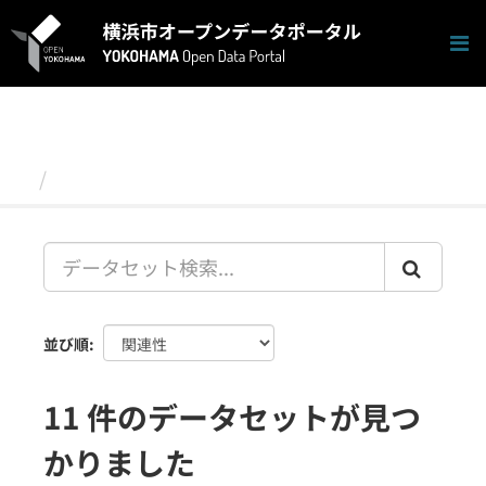
ス
キ
ッ
プ
し
て
内
容
データセット
へ
並び順
11 件のデータセットが見つ
かりました