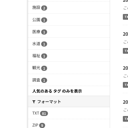
施設
こ
2
T
公園
1
医療
1
2
こ
水道
1
T
福祉
1
2
観光
1
こ
調査
1
T
人気のある タグ のみを表示
2
フォーマット
こ
TXT
81
T
ZIP
9