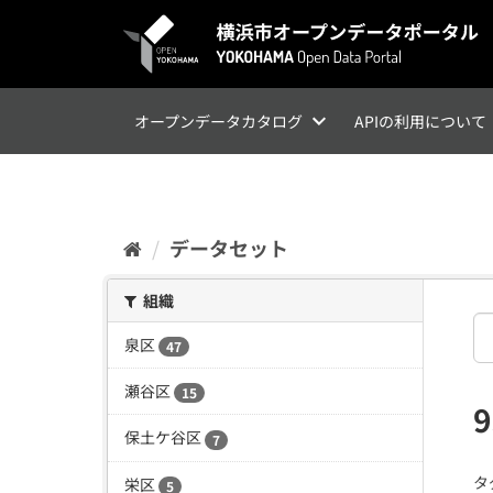
ス
キ
ッ
プ
し
て
オープンデータカタログ
APIの利用について
内
容
へ
データセット
組織
泉区
47
瀬谷区
15
保土ケ谷区
7
タ
栄区
5