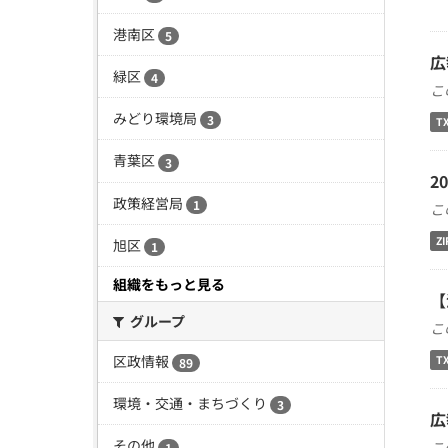
港南区
5
広
緑区
4
こ
みどり環境局
3
T
青葉区
3
2
政策経営局
1
こ
ZI
旭区
1
組織をもっと見る
【
グループ
こ
区政情報
T
89
環境・交通・まちづくり
3
広
その他
こ
1