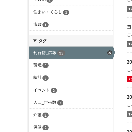
T
住まい・くらし
1
市政
1
ヨ
こ
タグ
T
刊行物_広報
95
2
環境
4
こ
統計
3
P
イベント
2
2
人口_世帯数
2
こ
介護
T
2
保健
2
2