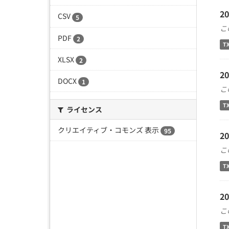
2
CSV
5
こ
PDF
2
T
XLSX
2
2
DOCX
1
こ
T
ライセンス
クリエイティブ・コモンズ 表示
95
2
こ
T
2
こ
T