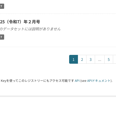
XT
025（令和7）年２月号
のデータセットには説明がありません
XT
1
2
3
...
5
PI Keyを使ってこのレジストリーにもアクセス可能です
API
(see
APIドキュメント
).