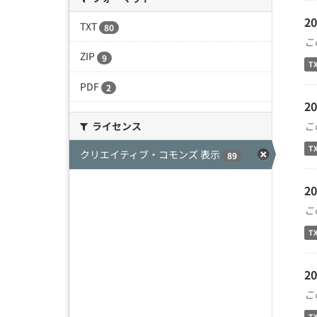
2
TXT
80
こ
ZIP
9
T
PDF
2
2
ライセンス
こ
T
クリエイティブ・コモンズ 表示
89
2
こ
T
2
こ
T