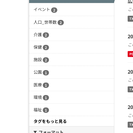
広
こ
イベント
2
T
人口_世帯数
2
介護
2
2
こ
保健
2
P
施設
2
2
公園
1
こ
医療
1
T
環境
1
2
福祉
1
こ
タグをもっと見る
T
フォーマット