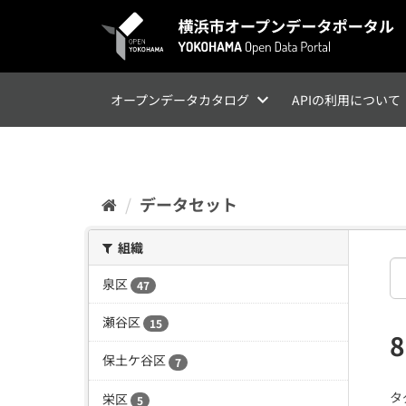
ス
キ
ッ
プ
し
て
オープンデータカタログ
APIの利用について
内
容
へ
データセット
組織
泉区
47
瀬谷区
15
保土ケ谷区
7
タ
栄区
5