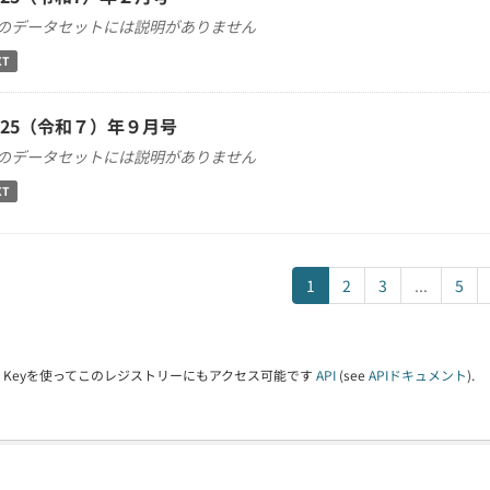
のデータセットには説明がありません
XT
025（令和７）年９月号
のデータセットには説明がありません
XT
1
2
3
...
5
PI Keyを使ってこのレジストリーにもアクセス可能です
API
(see
APIドキュメント
).