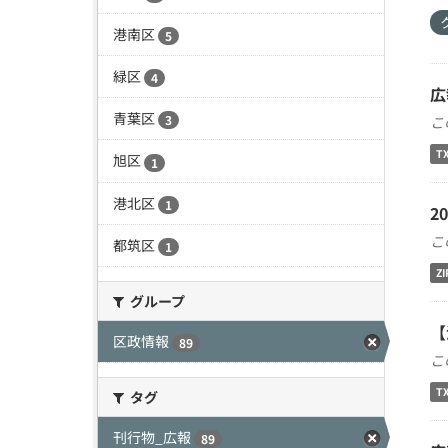
港南区
5
緑区
4
広
青葉区
3
こ
T
旭区
1
港北区
1
2
こ
都筑区
1
ZI
グループ
【
区政情報
89
こ
T
タグ
刊行物_広報
89