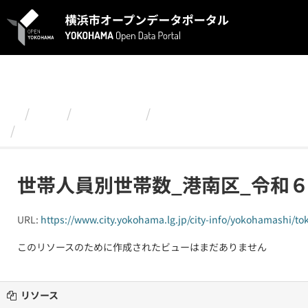
ス
キ
ッ
プ
し
て
内
容
組織
政策経営局
令和６(2024)年 世帯
へ
世帯人員別世帯数_港南区_令和６年９月
世帯人員別世帯数_港南区_令和
URL:
https://www.city.yokohama.lg.jp/city-info/yokohamashi/toke
このリソースのために作成されたビューはまだありません
リソース