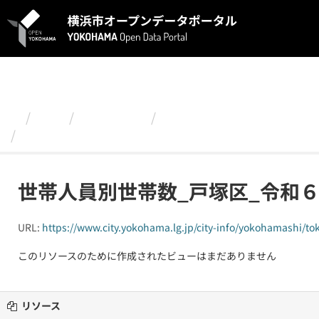
ス
キ
ッ
プ
し
て
内
容
組織
政策経営局
令和６(2024)年 世帯
へ
世帯人員別世帯数_戸塚区_令和６年９月
世帯人員別世帯数_戸塚区_令和
URL:
https://www.city.yokohama.lg.jp/city-info/yokohamashi/toke
このリソースのために作成されたビューはまだありません
リソース