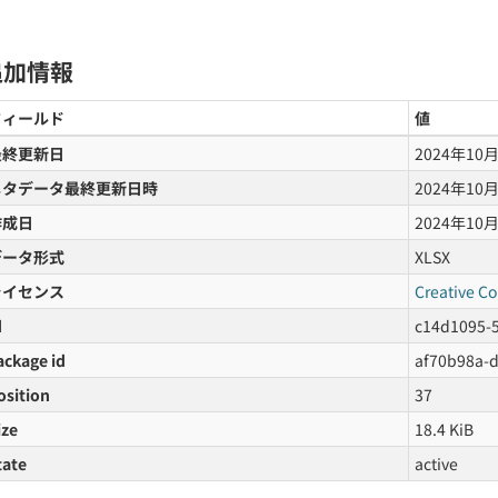
追加情報
フィールド
値
最終更新日
2024年10
メタデータ最終更新日時
2024年10
作成日
2024年10
データ形式
XLSX
ライセンス
Creative C
d
c14d1095-
ackage id
af70b98a-
osition
37
ize
18.4 KiB
tate
active