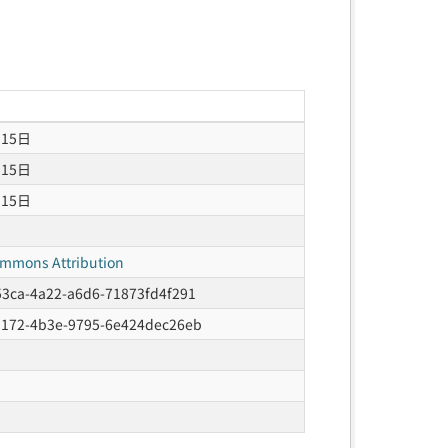
月15日
月15日
月15日
ommons Attribution
53ca-4a22-a6d6-71873fd4f291
d172-4b3e-9795-6e424dec26eb