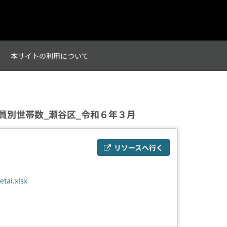
て
本サイトの利用について
員別世帯数_瀬谷区_令和６年３月
リソースへ行く
etai.xlsx