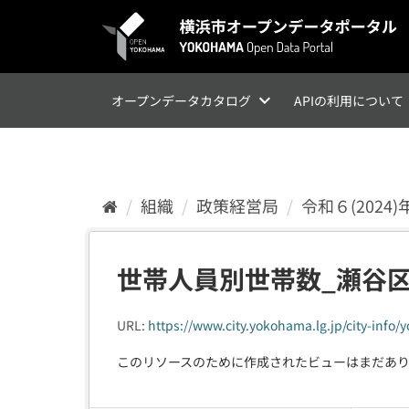
ス
キ
ッ
プ
し
て
オープンデータカタログ
APIの利用について
内
容
へ
組織
政策経営局
令和６(202
世帯人員別世帯数_瀬谷
URL:
https://www.city.yokohama.lg.jp/city-info/y
このリソースのために作成されたビューはまだあ