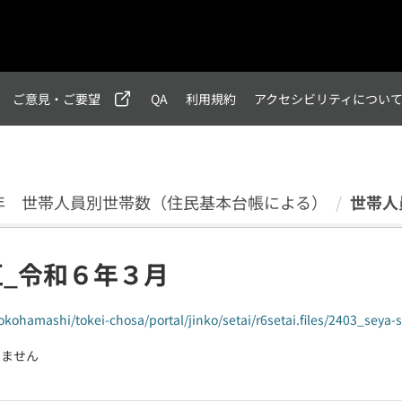
ご意見・ご要望
QA
利用規約
アクセシビリティについ
4)年 世帯人員別世帯数（住民基本台帳による）
世帯人
区_令和６年３月
okohamashi/tokei-chosa/portal/jinko/setai/r6setai.files/2403_seya-s
りません