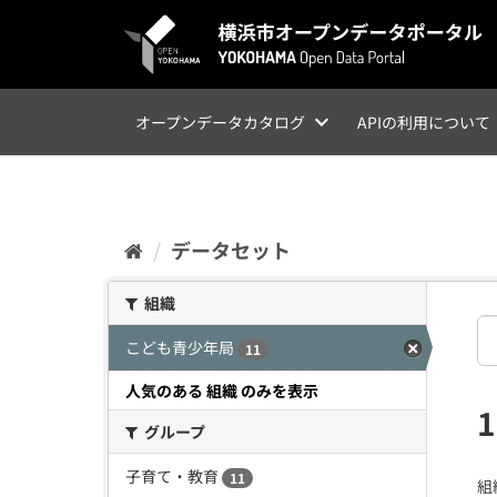
ス
キ
ッ
プ
し
て
オープンデータカタログ
APIの利用について
内
容
へ
データセット
組織
こども青少年局
11
人気のある 組織 のみを表示
グループ
子育て・教育
11
組