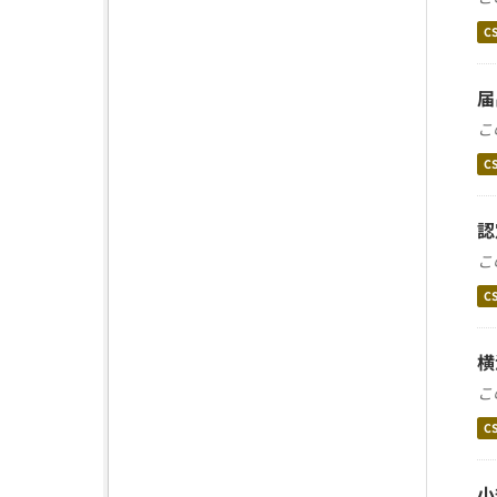
C
届
こ
C
認
こ
C
横
こ
C
小