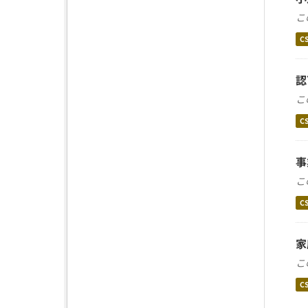
こ
C
認
こ
C
事
こ
C
家
こ
C