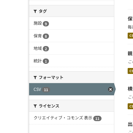
タグ
保
施設
9
毎
保育
C
8
地域
2
親
統計
こ
1
C
フォーマット
横
CSV
11
こ
ライセンス
C
クリエイティブ・コモンズ 表示
11
出
こ